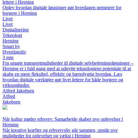
lettere i Herning
Oplev hvordan digitale løsninger gør hverdagen nemmere for
borgere i Herning
Livet
Livet
Digitalisering
Teknologi
Herning
Smart by
Hverdagsliv
3 min
Fra smarte transportmuligheder til digitale selvbetjeningsløsninger –
Herning er i fuld gang med at udnytte teknologiens potentiale til at
skabe en mere fleksibel, effektiv og bæredygtig hverdag. Læs
hvordan digitale værktøjer gør livet lettere for både borgere og
virksomheder.
Alfred Jakobsen
Alfred
Jakobsen
Når kultur møder erhverv: Samarbejde skaber nye oplevelser i
Herning
Når kreative kræfter og erhvervsliv går sammen, opstår nye
muligheder for oplevelser og vækst i Herning