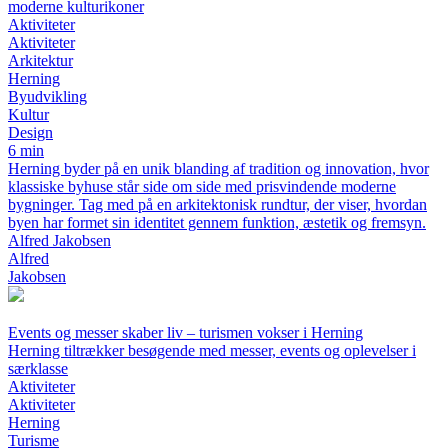
moderne kulturikoner
Aktiviteter
Aktiviteter
Arkitektur
Herning
Byudvikling
Kultur
Design
6 min
Herning byder på en unik blanding af tradition og innovation, hvor
klassiske byhuse står side om side med prisvindende moderne
bygninger. Tag med på en arkitektonisk rundtur, der viser, hvordan
byen har formet sin identitet gennem funktion, æstetik og fremsyn.
Alfred Jakobsen
Alfred
Jakobsen
Events og messer skaber liv – turismen vokser i Herning
Herning tiltrækker besøgende med messer, events og oplevelser i
særklasse
Aktiviteter
Aktiviteter
Herning
Turisme