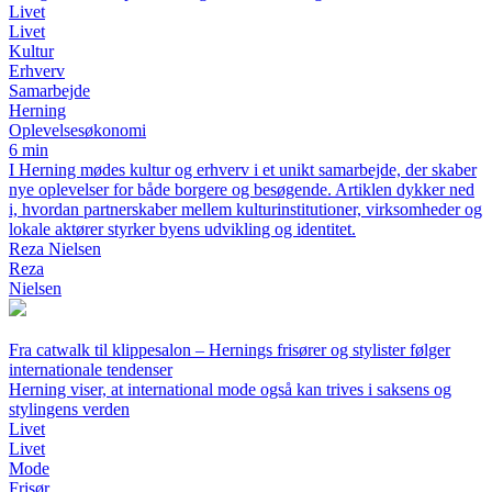
Livet
Livet
Kultur
Erhverv
Samarbejde
Herning
Oplevelsesøkonomi
6 min
I Herning mødes kultur og erhverv i et unikt samarbejde, der skaber
nye oplevelser for både borgere og besøgende. Artiklen dykker ned
i, hvordan partnerskaber mellem kulturinstitutioner, virksomheder og
lokale aktører styrker byens udvikling og identitet.
Reza Nielsen
Reza
Nielsen
Fra catwalk til klippesalon – Hernings frisører og stylister følger
internationale tendenser
Herning viser, at international mode også kan trives i saksens og
stylingens verden
Livet
Livet
Mode
Frisør