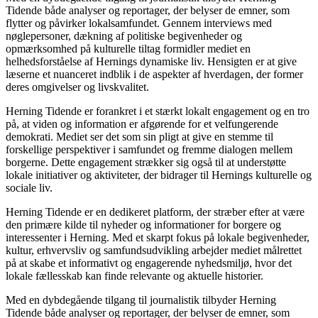
Tidende både analyser og reportager, der belyser de emner, som
flytter og påvirker lokalsamfundet. Gennem interviews med
nøglepersoner, dækning af politiske begivenheder og
opmærksomhed på kulturelle tiltag formidler mediet en
helhedsforståelse af Hernings dynamiske liv. Hensigten er at give
læserne et nuanceret indblik i de aspekter af hverdagen, der former
deres omgivelser og livskvalitet.
Herning Tidende er forankret i et stærkt lokalt engagement og en tro
på, at viden og information er afgørende for et velfungerende
demokrati. Mediet ser det som sin pligt at give en stemme til
forskellige perspektiver i samfundet og fremme dialogen mellem
borgerne. Dette engagement strækker sig også til at understøtte
lokale initiativer og aktiviteter, der bidrager til Hernings kulturelle og
sociale liv.
Herning Tidende er en dedikeret platform, der stræber efter at være
den primære kilde til nyheder og informationer for borgere og
interessenter i Herning. Med et skarpt fokus på lokale begivenheder,
kultur, erhvervsliv og samfundsudvikling arbejder mediet målrettet
på at skabe et informativt og engagerende nyhedsmiljø, hvor det
lokale fællesskab kan finde relevante og aktuelle historier.
Med en dybdegående tilgang til journalistik tilbyder Herning
Tidende både analyser og reportager, der belyser de emner, som