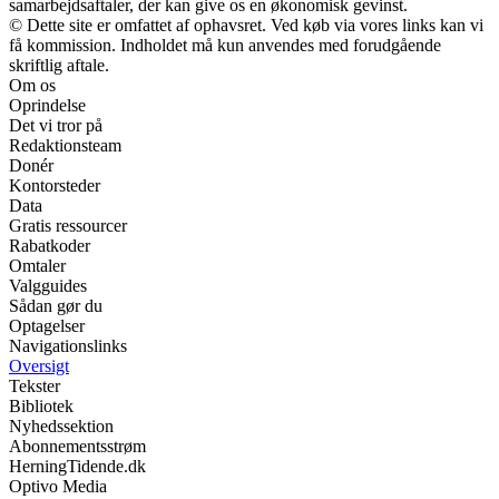
samarbejdsaftaler, der kan give os en økonomisk gevinst.
© Dette site er omfattet af ophavsret. Ved køb via vores links kan vi
få kommission. Indholdet må kun anvendes med forudgående
skriftlig aftale.
Om os
Oprindelse
Det vi tror på
Redaktionsteam
Donér
Kontorsteder
Data
Gratis ressourcer
Rabatkoder
Omtaler
Valgguides
Sådan gør du
Optagelser
Navigationslinks
Oversigt
Tekster
Bibliotek
Nyhedssektion
Abonnementsstrøm
HerningTidende.dk
Optivo Media