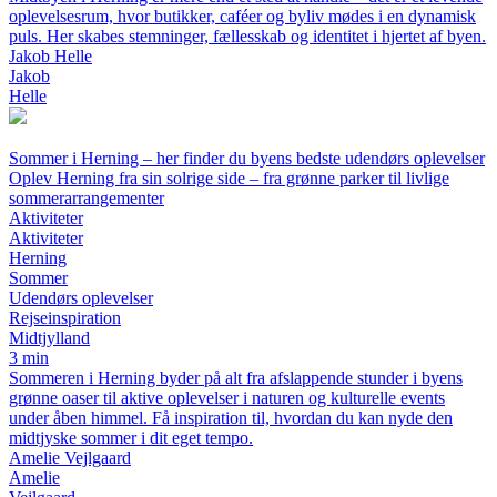
oplevelsesrum, hvor butikker, caféer og byliv mødes i en dynamisk
puls. Her skabes stemninger, fællesskab og identitet i hjertet af byen.
Jakob Helle
Jakob
Helle
Sommer i Herning – her finder du byens bedste udendørs oplevelser
Oplev Herning fra sin solrige side – fra grønne parker til livlige
sommerarrangementer
Aktiviteter
Aktiviteter
Herning
Sommer
Udendørs oplevelser
Rejseinspiration
Midtjylland
3 min
Sommeren i Herning byder på alt fra afslappende stunder i byens
grønne oaser til aktive oplevelser i naturen og kulturelle events
under åben himmel. Få inspiration til, hvordan du kan nyde den
midtjyske sommer i dit eget tempo.
Amelie Vejlgaard
Amelie