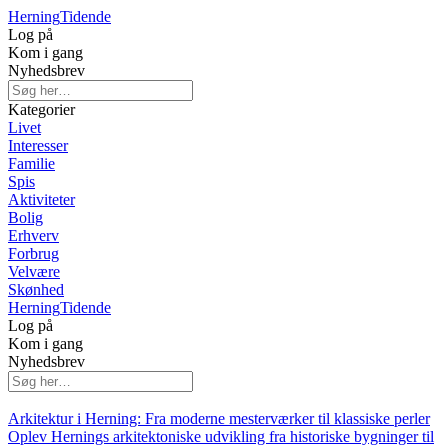
Herning
Tidende
Log på
Kom i gang
Nyhedsbrev
Kategorier
Livet
Interesser
Familie
Spis
Aktiviteter
Bolig
Erhverv
Forbrug
Velvære
Skønhed
Herning
Tidende
Log på
Kom i gang
Nyhedsbrev
Arkitektur i Herning: Fra moderne mesterværker til klassiske perler
Oplev Hernings arkitektoniske udvikling fra historiske bygninger til