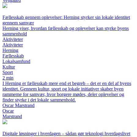
Vejlgaard
Fællesskab gennem oplevelser: Herning styrker sin lokale identitet
gennem samvær
Herning viser, hvordan fællesskab og oplevelser kan styrke byens
sammenhold
Aktiviteter
Aktiviteter
Herning
Fællesskab
Lokalsamfund
Kultur
Sport
2 min
I Herning er fællesskab mere end et begreb – det er en del af byens
identitet. Gennem kultur, sport og lokale initiativer skaber byen
rammerne for samvær, hvor borgere mødes, deler oplevelser og
finder styrke i det lokale sammenhold.
Oscar Marstrand
Oscar
Marstrand
Digitale løsninger i hverdagen – sådan gør teknologi hverdagslivet