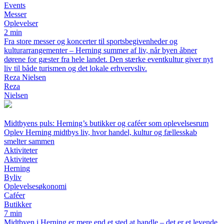
Events
Messer
Oplevelser
2 min
Fra store messer og koncerter til sportsbegivenheder og
kulturarrangementer – Herning summer af liv, når byen åbner
dørene for gæster fra hele landet. Den stærke eventkultur giver nyt
liv til både turismen og det lokale erhvervsliv.
Reza Nielsen
Reza
Nielsen
Midtbyens puls: Herning’s butikker og caféer som oplevelsesrum
Oplev Herning midtbys liv, hvor handel, kultur og fællesskab
smelter sammen
Aktiviteter
Aktiviteter
Herning
Byliv
Oplevelsesøkonomi
Caféer
Butikker
7 min
Midtbyen i Herning er mere end et sted at handle – det er et levende