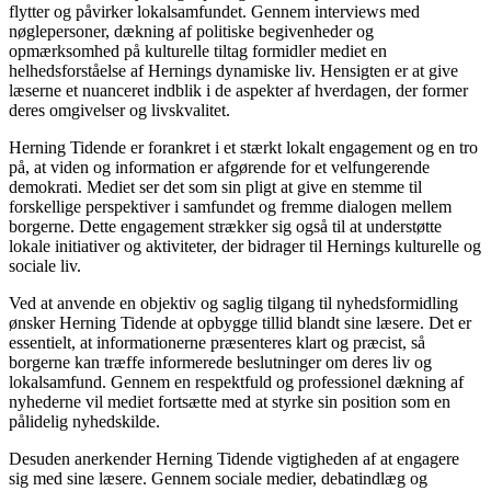
flytter og påvirker lokalsamfundet. Gennem interviews med
nøglepersoner, dækning af politiske begivenheder og
opmærksomhed på kulturelle tiltag formidler mediet en
helhedsforståelse af Hernings dynamiske liv. Hensigten er at give
læserne et nuanceret indblik i de aspekter af hverdagen, der former
deres omgivelser og livskvalitet.
Herning Tidende er forankret i et stærkt lokalt engagement og en tro
på, at viden og information er afgørende for et velfungerende
demokrati. Mediet ser det som sin pligt at give en stemme til
forskellige perspektiver i samfundet og fremme dialogen mellem
borgerne. Dette engagement strækker sig også til at understøtte
lokale initiativer og aktiviteter, der bidrager til Hernings kulturelle og
sociale liv.
Ved at anvende en objektiv og saglig tilgang til nyhedsformidling
ønsker Herning Tidende at opbygge tillid blandt sine læsere. Det er
essentielt, at informationerne præsenteres klart og præcist, så
borgerne kan træffe informerede beslutninger om deres liv og
lokalsamfund. Gennem en respektfuld og professionel dækning af
nyhederne vil mediet fortsætte med at styrke sin position som en
pålidelig nyhedskilde.
Desuden anerkender Herning Tidende vigtigheden af at engagere
sig med sine læsere. Gennem sociale medier, debatindlæg og