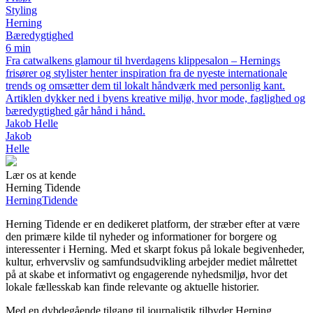
Styling
Herning
Bæredygtighed
6 min
Fra catwalkens glamour til hverdagens klippesalon – Hernings
frisører og stylister henter inspiration fra de nyeste internationale
trends og omsætter dem til lokalt håndværk med personlig kant.
Artiklen dykker ned i byens kreative miljø, hvor mode, faglighed og
bæredygtighed går hånd i hånd.
Jakob Helle
Jakob
Helle
Lær os at kende
Herning Tidende
Herning
Tidende
Herning Tidende er en dedikeret platform, der stræber efter at være
den primære kilde til nyheder og informationer for borgere og
interessenter i Herning. Med et skarpt fokus på lokale begivenheder,
kultur, erhvervsliv og samfundsudvikling arbejder mediet målrettet
på at skabe et informativt og engagerende nyhedsmiljø, hvor det
lokale fællesskab kan finde relevante og aktuelle historier.
Med en dybdegående tilgang til journalistik tilbyder Herning