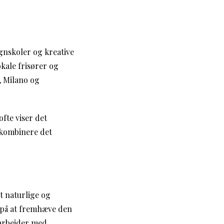
nskoler og kreative
okale frisører og
, Milano og
fte viser det
 kombinere det
t naturlige og
r på at fremhæve den
 arbejder med