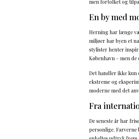
men fortolket og tilp
En by med mo
Herning har længe væ
miljøer har byen et na
stylister henter insp
København – men de om
Det handler ikke kun 
ekstreme og eksperim
moderne med det anv
Fra internatio
De seneste år har fri
personlige. Farverne 
enkeltes udtryk frem 