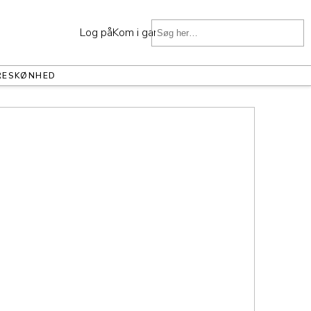
Log på
Kom i gang
RE
SKØNHED