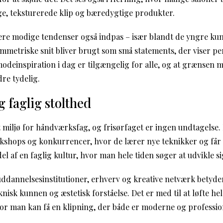
e, teksturerede klip og bæredygtige produkter.
re modige tendenser også indpas – især blandt de yngre kund
ymmetriske snit bliver brugt som små statements, der viser pe
modeinspiration i dag er tilgængelig for alle, og at grænsen 
re tydelig.
 faglig stolthed
 miljø for håndværksfag, og frisørfaget er ingen undtagelse. 
rkshops og konkurrencer, hvor de lærer nye teknikker og får i
el af en faglig kultur, hvor man hele tiden søger at udvikle si
dannelsesinstitutioner, erhverv og kreative netværk betyder
eknisk kunnen og æstetisk forståelse. Det er med til at løfte h
hvor man kan få en klipning, der både er moderne og professio