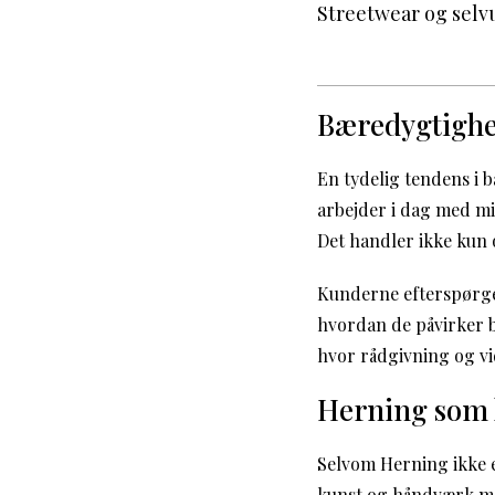
Streetwear og selvu
Bæredygtighe
En tydelig tendens i
arbejder i dag med m
Det handler ikke kun 
Kunderne efterspørger
hvordan de påvirker b
hvor rådgivning og vi
Herning som 
Selvom Herning ikke e
kunst og håndværk møde