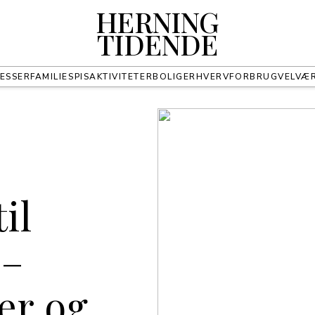
HERNING
TIDENDE
RESSER
FAMILIE
SPIS
AKTIVITETER
BOLIG
ERHVERV
FORBRUG
VELVÆ
il
 –
er og