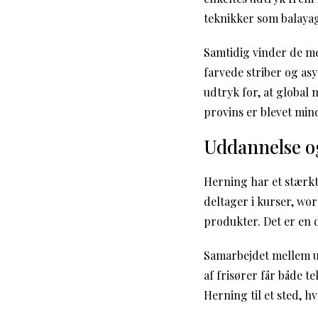
teknikker som balayag
Samtidig vinder de me
farvede striber og as
udtryk for, at global 
provins er blevet mind
Uddannelse og
Herning har et stærkt
deltager i kurser, wo
produkter. Det er en d
Samarbejdet mellem ud
af frisører får både t
Herning til et sted, 