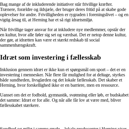
Bag mange af de inkluderende initiativer står frivillige kræfter.
Trænere, forældre og ildsjæle, der bruger deres fritid på at skabe gode
oplevelser for andre. Frivilligheden er rygraden i foreningslivet – og en
vigtig årsag til, at Herning har et så rigt idrætsmiljø.
Når frivillige tager ansvar for at inkludere nye medlemmer, opstår der
en kultur, hvor alle føler sig set og værdsat. Det er netop denne kultur,
der gør, at idrætten kan være et stærkt redskab til social
sammenhængskraft.
Idræt som investering i fællesskab
Inklusion gennem idræt er ikke kun et spørgsmål om sport – det er en
investering i mennesker. Når flere får mulighed for at deltage, styrkes
både sundheden, livsglæden og det lokale fællesskab. Det skaber et
Herning, hvor forskellighed ikke er en barriere, men en ressource.
Uanset om det er fodbold, gymnastik, svømning eller løb, er budskabet
det samme: Idræt er for alle. Og når alle får lov at være med, bliver
fællesskabet stærkere.
Sundhed og miljø i samme gryde – lokale producenter i Herning viser