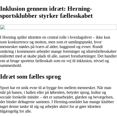
Inklusion gennem idræt: Herning-
sportsklubber styrker fællesskabet
I Herning spiller idrætten en central rolle i hverdagslivet – ikke kun
som konkurrence og motion, men som et samlingspunkt, hvor
mennesker mødes på tværs af alder, baggrund og evner. Rundt
omkring i kommunen arbejder mange foreninger og idrætsfællesskaber
målrettet med at skabe plads til alle, uanset forudsætninger. Det handler
om at bruge sportens fællesskab som en vej til inklusion, trivsel og
sammenhold.
Idræt som fælles sprog
Sport har en unik evne til at bygge bro mellem mennesker. Når man
står på banen, i hallen eller på løbestien, betyder sprog, kultur og
sociale forskelle mindre – det er samarbejdet, glæden og bevægelsen,
der binder deltagerne sammen. I Herning-området har mange klubber
taget denne tanke til sig og arbejder aktivt for at gøre idrætten
tilgængelig for alle.