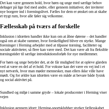
Det kan være gennem hold, hvor børn og unge med særlige behov
deltager på lige fod med andre, eller gennem initiativer, der inviterer
nye borgere ind i foreningslivet. Fælles for dem er ønsket om at skabe
et trygt rum, hvor alle føler sig velkomne.
Fællesskab på tværs af forskelle
Inklusion i idrætten handler ikke kun om at åbne dørene – det handler
også om at skabe rammer, hvor forskellighed bliver en styrke. Mange
foreninger i Herning arbejder med at tilpasse træning, faciliteter og
sociale aktiviteter, så flere kan være med. Det kan være alt fra fleksible
træningstider til særlige introduktionsforløb for nye medlemmer.
For børn og unge betyder det, at de får mulighed for at opleve glæden
ved at være en del af et hold. For voksne kan det være en vej ind i et
nyt netværk, hvor man møder mennesker, man ellers ikke ville have
mødt. Og for ældre kan idrætten være en måde at bevare både fysisk
og social aktivitet på.
Sundhed og miljø i samme gryde – lokale producenter i Herning viser
vejen
Inklusion gennem idræt: Herning-sportsklubber styrker fællesskabet