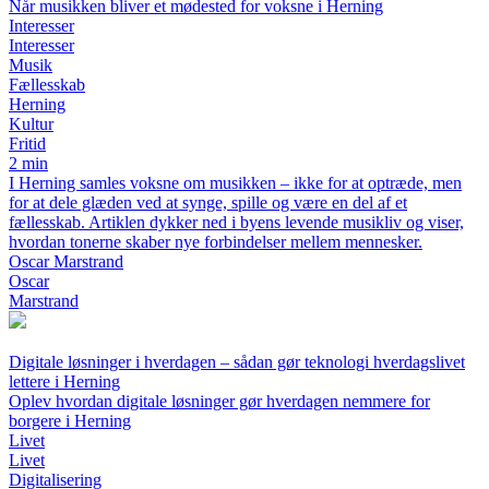
Når musikken bliver et mødested for voksne i Herning
Interesser
Interesser
Musik
Fællesskab
Herning
Kultur
Fritid
2 min
I Herning samles voksne om musikken – ikke for at optræde, men
for at dele glæden ved at synge, spille og være en del af et
fællesskab. Artiklen dykker ned i byens levende musikliv og viser,
hvordan tonerne skaber nye forbindelser mellem mennesker.
Oscar Marstrand
Oscar
Marstrand
Digitale løsninger i hverdagen – sådan gør teknologi hverdagslivet
lettere i Herning
Oplev hvordan digitale løsninger gør hverdagen nemmere for
borgere i Herning
Livet
Livet
Digitalisering