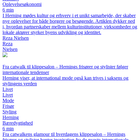
Oplevelsesøkonomi
6 min
I Herning mødes kultur og erhverv i et unikt samarbejde, der skaber
nye oplevelser for både borgere og besøgende. Artiklen dykker ned
i, hvordan partnerskaber mellem kulturinstitutioner, virksomheder og
lokale aktører styrker byens udvikling og identitet.
Reza Nielsen
Reza
Nielsen
Fra catwalk til klippesalon – Hernings frisører og stylister følger
internationale tendenser
Herning viser, at international mode også kan trives i saksens og
stylingens verden
Livet
Livet
Mode
Frisør
Styling
Herning
Bæredygtighed
6 min
Fra catwalkens glamour til hverdagens klippesalon – Hernings
frisører og stylister henter inspiration fra de nyeste internationale