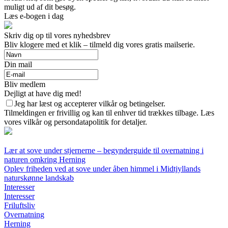
muligt ud af dit besøg.
Læs e-bogen i dag
Skriv dig op til vores nyhedsbrev
Bliv klogere med et klik – tilmeld dig vores gratis mailserie.
Din mail
Bliv medlem
Dejligt at have dig med!
Jeg har læst og accepterer vilkår og betingelser.
Tilmeldingen er frivillig og kan til enhver tid trækkes tilbage. Læs
vores vilkår og persondatapolitik for detaljer.
Lær at sove under stjernerne – begynderguide til overnatning i
naturen omkring Herning
Oplev friheden ved at sove under åben himmel i Midtjyllands
naturskønne landskab
Interesser
Interesser
Friluftsliv
Overnatning
Herning