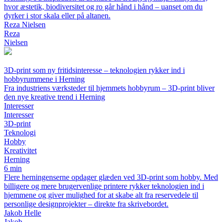
hvor æstetik, biodiversitet og ro går hånd i hånd – uanset om du
dyrker i stor skala eller på altanen.
Reza Nielsen
Reza
Nielsen
3D-print som ny fritidsinteresse – teknologien rykker ind i
hobbyrummene i Herning
Fra industriens værksteder til hjemmets hobbyrum – 3D-print bliver
den nye kreative trend i Herning
Interesser
Interesser
3D-print
Teknologi
Hobby
Kreativitet
Herning
6 min
Flere herningenserne opdager glæden ved 3D-print som hobby. Med
billigere og mere brugervenlige printere rykker teknologien ind i
hjemmene og giver mulighed for at skabe alt fra reservedele til
personlige designprojekter – direkte fra skrivebordet.
Jakob Helle
Jakob