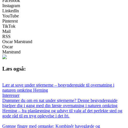
Facebook
Instagram
LinkedIn
YouTube
Pinterest
TikTok
Mail
RSS
Oscar Marstrand
Oscar
Marstrand
Læs også:
Lær at sove under stjernerne – begynderguide til overnatning i
naturen omkring Herning
Interesser
Drømmer du om en nat under stjernerne? Denne begynderguide
hjælper dig i gang med din første overnatning i naturen omkring
Herning – fra planlægning og udstyr til valg af det perfekte sted og
gode råd til en tryg oplevelse i det fri.
Grønne fingre med omtanke: Kombinér haveglæde og