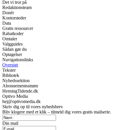
Det vi tror på
Redaktionsteam
Donér
Kontorsteder
Data
Gratis ressourcer
Rabatkoder
Omtaler
Valgguides
Sådan gør du
Optagelser
Navigationslinks
Oversigt
Tekster
Bibliotek
Nyhedssektion
Abonnementsstrøm
HerningTidende.dk
Optivo Media
hej@optivomedia.dk
Skriv dig op til vores nyhedsbrev
Bliv klogere med et klik – tilmeld dig vores gratis mailserie.
Din mail