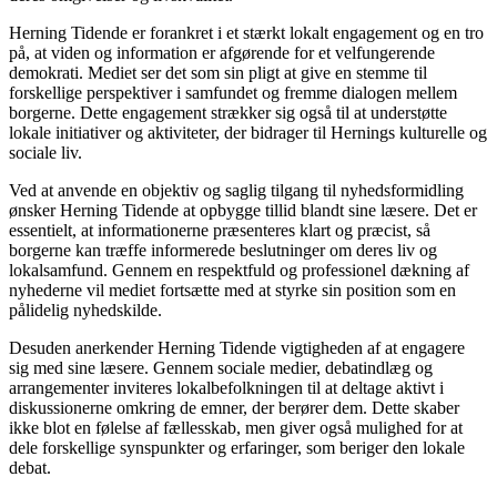
Herning Tidende er forankret i et stærkt lokalt engagement og en tro
på, at viden og information er afgørende for et velfungerende
demokrati. Mediet ser det som sin pligt at give en stemme til
forskellige perspektiver i samfundet og fremme dialogen mellem
borgerne. Dette engagement strækker sig også til at understøtte
lokale initiativer og aktiviteter, der bidrager til Hernings kulturelle og
sociale liv.
Ved at anvende en objektiv og saglig tilgang til nyhedsformidling
ønsker Herning Tidende at opbygge tillid blandt sine læsere. Det er
essentielt, at informationerne præsenteres klart og præcist, så
borgerne kan træffe informerede beslutninger om deres liv og
lokalsamfund. Gennem en respektfuld og professionel dækning af
nyhederne vil mediet fortsætte med at styrke sin position som en
pålidelig nyhedskilde.
Desuden anerkender Herning Tidende vigtigheden af at engagere
sig med sine læsere. Gennem sociale medier, debatindlæg og
arrangementer inviteres lokalbefolkningen til at deltage aktivt i
diskussionerne omkring de emner, der berører dem. Dette skaber
ikke blot en følelse af fællesskab, men giver også mulighed for at
dele forskellige synspunkter og erfaringer, som beriger den lokale
debat.