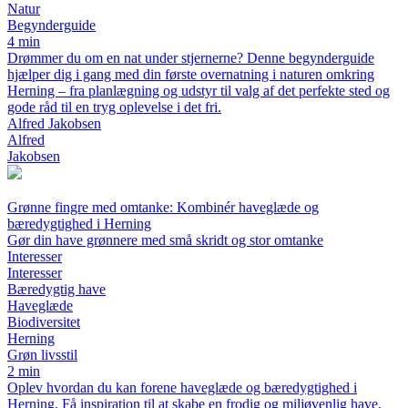
Natur
Begynderguide
4 min
Drømmer du om en nat under stjernerne? Denne begynderguide
hjælper dig i gang med din første overnatning i naturen omkring
Herning – fra planlægning og udstyr til valg af det perfekte sted og
gode råd til en tryg oplevelse i det fri.
Alfred Jakobsen
Alfred
Jakobsen
Grønne fingre med omtanke: Kombinér haveglæde og
bæredygtighed i Herning
Gør din have grønnere med små skridt og stor omtanke
Interesser
Interesser
Bæredygtig have
Haveglæde
Biodiversitet
Herning
Grøn livsstil
2 min
Oplev hvordan du kan forene haveglæde og bæredygtighed i
Herning. Få inspiration til at skabe en frodig og miljøvenlig have,