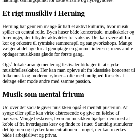
naturligt samlingspunkt for både erfarne og nybegyndere.
Et rigt musikliv i Herning
Herning har gennem mange år haft et aktivt kulturliv, hvor musik
spiller en central rolle. Byen huser både koncertsale, musikskoler og
foreninger, der tilbyder aktiviteter for voksne. Det kan være alt fra
kor og orkestre til rytmiske sammenspil og sangworkshops. Mange
vælger at deltage for at genoptage en gammel interesse, mens andre
opdager musikkens glæde for første gang.
Også lokale arrangementer og festivaler bidrager til at styrke
musikfællesskabet. Her kan man opleve alt fra klassiske koncerter til
folkemusik og moderne rytmer – ofte med mulighed for selv at
deltage eller møde andre med samme passion.
Musik som mental frirum
Ud over det sociale giver musikken også et mentalt pusterum. At
synge eller spille kan virke afstressende og give en følelse af
nærvær. Mange beskriver, hvordan musikken hjælper dem med at
koble af fra hverdagens krav og finde ro i nuet. Samtidig stimulerer
det hjernen og styrker koncentrationen – noget, der kan mærkes
både i arbejdslivet og privat.