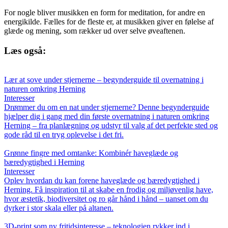
For nogle bliver musikken en form for meditation, for andre en
energikilde. Fælles for de fleste er, at musikken giver en følelse af
glæde og mening, som rækker ud over selve øveaftenen.
Læs også:
Lær at sove under stjernerne – begynderguide til overnatning i
naturen omkring Herning
Interesser
Drømmer du om en nat under stjernerne? Denne begynderguide
hjælper dig i gang med din første overnatning i naturen omkring
Herning – fra planlægning og udstyr til valg af det perfekte sted og
gode råd til en tryg oplevelse i det fri.
Grønne fingre med omtanke: Kombinér haveglæde og
bæredygtighed i Herning
Interesser
Oplev hvordan du kan forene haveglæde og bæredygtighed i
Herning. Få inspiration til at skabe en frodig og miljøvenlig have,
hvor æstetik, biodiversitet og ro går hånd i hånd – uanset om du
dyrker i stor skala eller på altanen.
3D-print som ny fritidsinteresse – teknologien rykker ind i