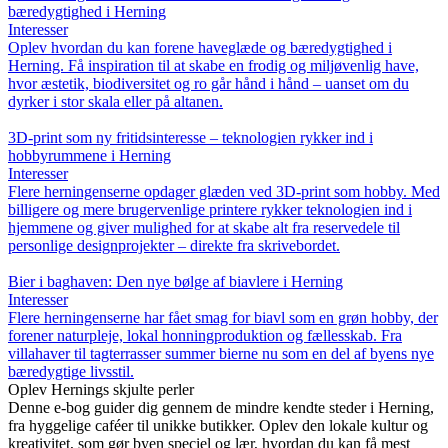
bæredygtighed i Herning
Interesser
Oplev hvordan du kan forene haveglæde og bæredygtighed i
Herning. Få inspiration til at skabe en frodig og miljøvenlig have,
hvor æstetik, biodiversitet og ro går hånd i hånd – uanset om du
dyrker i stor skala eller på altanen.
3D-print som ny fritidsinteresse – teknologien rykker ind i
hobbyrummene i Herning
Interesser
Flere herningenserne opdager glæden ved 3D-print som hobby. Med
billigere og mere brugervenlige printere rykker teknologien ind i
hjemmene og giver mulighed for at skabe alt fra reservedele til
personlige designprojekter – direkte fra skrivebordet.
Bier i baghaven: Den nye bølge af biavlere i Herning
Interesser
Flere herningenserne har fået smag for biavl som en grøn hobby, der
forener naturpleje, lokal honningproduktion og fællesskab. Fra
villahaver til tagterrasser summer bierne nu som en del af byens nye
bæredygtige livsstil.
Oplev Hernings skjulte perler
Denne e-bog guider dig gennem de mindre kendte steder i Herning,
fra hyggelige caféer til unikke butikker. Oplev den lokale kultur og
kreativitet, som gør byen speciel og lær, hvordan du kan få mest