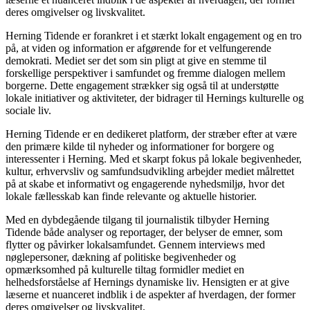
deres omgivelser og livskvalitet.
Herning Tidende er forankret i et stærkt lokalt engagement og en tro
på, at viden og information er afgørende for et velfungerende
demokrati. Mediet ser det som sin pligt at give en stemme til
forskellige perspektiver i samfundet og fremme dialogen mellem
borgerne. Dette engagement strækker sig også til at understøtte
lokale initiativer og aktiviteter, der bidrager til Hernings kulturelle og
sociale liv.
Herning Tidende er en dedikeret platform, der stræber efter at være
den primære kilde til nyheder og informationer for borgere og
interessenter i Herning. Med et skarpt fokus på lokale begivenheder,
kultur, erhvervsliv og samfundsudvikling arbejder mediet målrettet
på at skabe et informativt og engagerende nyhedsmiljø, hvor det
lokale fællesskab kan finde relevante og aktuelle historier.
Med en dybdegående tilgang til journalistik tilbyder Herning
Tidende både analyser og reportager, der belyser de emner, som
flytter og påvirker lokalsamfundet. Gennem interviews med
nøglepersoner, dækning af politiske begivenheder og
opmærksomhed på kulturelle tiltag formidler mediet en
helhedsforståelse af Hernings dynamiske liv. Hensigten er at give
læserne et nuanceret indblik i de aspekter af hverdagen, der former
deres omgivelser og livskvalitet.