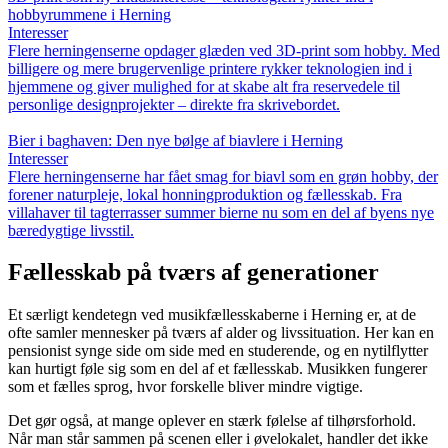
hobbyrummene i Herning
Interesser
Flere herningenserne opdager glæden ved 3D-print som hobby. Med
billigere og mere brugervenlige printere rykker teknologien ind i
hjemmene og giver mulighed for at skabe alt fra reservedele til
personlige designprojekter – direkte fra skrivebordet.
Bier i baghaven: Den nye bølge af biavlere i Herning
Interesser
Flere herningenserne har fået smag for biavl som en grøn hobby, der
forener naturpleje, lokal honningproduktion og fællesskab. Fra
villahaver til tagterrasser summer bierne nu som en del af byens nye
bæredygtige livsstil.
Fællesskab på tværs af generationer
Et særligt kendetegn ved musikfællesskaberne i Herning er, at de
ofte samler mennesker på tværs af alder og livssituation. Her kan en
pensionist synge side om side med en studerende, og en nytilflytter
kan hurtigt føle sig som en del af et fællesskab. Musikken fungerer
som et fælles sprog, hvor forskelle bliver mindre vigtige.
Det gør også, at mange oplever en stærk følelse af tilhørsforhold.
Når man står sammen på scenen eller i øvelokalet, handler det ikke