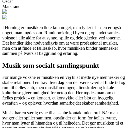
Oscar
Marstrand
I Herning er musikken ikke kun noget, man lytter til – den er også
noget, man mødes om. Rundt omkring i byen og oplandet samles
voksne i alle aldre for at synge, spille og dele glæden ved tonerne.
Det handler ikke nødvendigvis om at være professionel musiker,
men om at finde et fællesskab, hvor musikken binder mennesker
sammen på tværs af baggrund og erfaring.
Musik som socialt samlingspunkt
For mange voksne er musikken en vej til at møde nye mennesker og
skabe relationer. I en travl hverdag kan det være svært at finde tid og
rum til fællesskab, men musikforeninger, aftenskoler og lokale
kulturhuse giver mulighed for netop det. Her mødes man om et
fælles projekt – en koncert, et korstykke eller blot en hyggelig
øveaften – og oplever, hvordan samarbejdet skaber samhørighed.
Musik har en særlig evne til at skabe kontakt uden ord. Når man
synger eller spiller sammen, opstår der en form for fælles rytme,
hvor man lytter til hinanden og til helheden. Det gør musikken til et