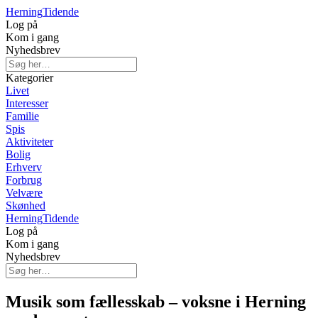
Herning
Tidende
Log på
Kom i gang
Nyhedsbrev
Kategorier
Livet
Interesser
Familie
Spis
Aktiviteter
Bolig
Erhverv
Forbrug
Velvære
Skønhed
Herning
Tidende
Log på
Kom i gang
Nyhedsbrev
Musik som fællesskab – voksne i Herning