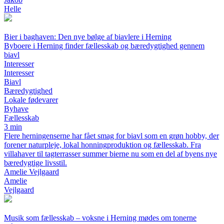
Helle
Bier i baghaven: Den nye bølge af biavlere i Herning
Byboere i Herning finder fællesskab og bæredygtighed gennem
biavl
Interesser
Interesser
Biavl
Bæredygtighed
Lokale fødevarer
Byhave
Fællesskab
3 min
Flere herningenserne har fået smag for biavl som en grøn hobby, der
forener naturpleje, lokal honningproduktion og fællesskab. Fra
villahaver til tagterrasser summer bierne nu som en del af byens nye
bæredygtige livsstil.
Amelie Vejlgaard
Amelie
Vejlgaard
Musik som fællesskab – voksne i Herning mødes om tonerne