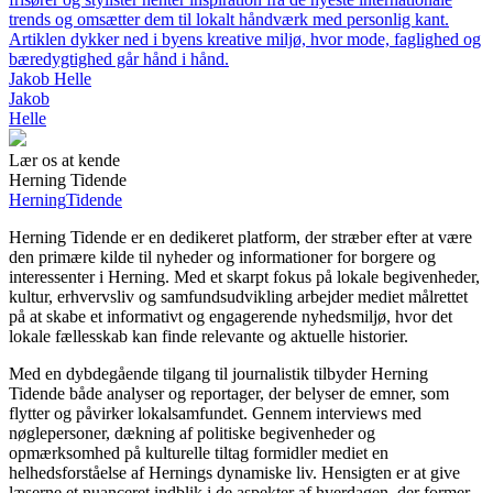
trends og omsætter dem til lokalt håndværk med personlig kant.
Artiklen dykker ned i byens kreative miljø, hvor mode, faglighed og
bæredygtighed går hånd i hånd.
Jakob Helle
Jakob
Helle
Lær os at kende
Herning Tidende
Herning
Tidende
Herning Tidende er en dedikeret platform, der stræber efter at være
den primære kilde til nyheder og informationer for borgere og
interessenter i Herning. Med et skarpt fokus på lokale begivenheder,
kultur, erhvervsliv og samfundsudvikling arbejder mediet målrettet
på at skabe et informativt og engagerende nyhedsmiljø, hvor det
lokale fællesskab kan finde relevante og aktuelle historier.
Med en dybdegående tilgang til journalistik tilbyder Herning
Tidende både analyser og reportager, der belyser de emner, som
flytter og påvirker lokalsamfundet. Gennem interviews med
nøglepersoner, dækning af politiske begivenheder og
opmærksomhed på kulturelle tiltag formidler mediet en
helhedsforståelse af Hernings dynamiske liv. Hensigten er at give
læserne et nuanceret indblik i de aspekter af hverdagen, der former