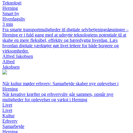
Teknologi
Herning
Smart by
Hverdagsliv
3 min
Fra smarte transportmuligheder til digitale selvbetjeningsløsninger –
Herning er i fuld gang med at udnytte teknologiens potentiale til at
skabe en mere fleksibel, effektiv og bæredygtig hverdag. Læs
hvordan digitale værktøjer gør livet lettere for både borgere og
virksomheder.
Alfred Jakobsen
Alfred
Jakobsen
Når kultur møder erhverv: Samarbejde skaber nye oplevelser i
Herning
Når kreative kræfter og erhvervsliv går sammen, opstår nye
muligheder for oplevelser og vækst i Herning
Livet
Livet
Kultur
Erhverv
Samarbejde
Herning