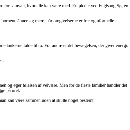
ramme for samvær, hvor alle kan være med. En picnic ved Fuglsang Sø, en
 børnene åbner sig mere, når omgivelserne er frie og uformelle.
de tankerne falde til ro. For andre er det bevægelsen, der giver energi:
ør.
nen og øger følelsen af velvære. Men for de fleste familier handler det
ge på uret.
vor man kan være sammen uden at skulle noget bestemt.