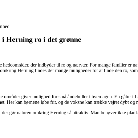
nhed
 i Herning ro i det grønne
e hedeområder, der indbyder til ro og nærvær. For mange familier er nat
omkring Herning findes der mange muligheder for at finde den ro, som 
nne områder giver mulighed for små åndehuller i hverdagen. En gåtur 
et. Her kan børnene løbe frit, og de voksne kan trække vejret dybt og
 der gør naturen omkring Herning så attraktiv. Man behøver ikke planlæ