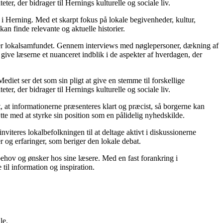
er, der bidrager til Hernings kulturelle og sociale liv.
 i Herning. Med et skarpt fokus på lokale begivenheder, kultur,
an finde relevante og aktuelle historier.
irker lokalsamfundet. Gennem interviews med nøglepersoner, dækning af
give læserne et nuanceret indblik i de aspekter af hverdagen, der
diet ser det som sin pligt at give en stemme til forskellige
er, der bidrager til Hernings kulturelle og sociale liv.
t, at informationerne præsenteres klart og præcist, så borgerne kan
e med at styrke sin position som en pålidelig nyhedskilde.
teres lokalbefolkningen til at deltage aktivt i diskussionerne
r og erfaringer, som beriger den lokale debat.
behov og ønsker hos sine læsere. Med en fast forankring i
til information og inspiration.
le.