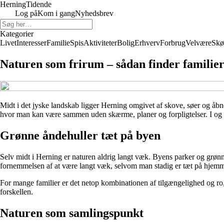
Herning
Tidende
Log på
Kom i gang
Nyhedsbrev
Kategorier
Livet
Interesser
Familie
Spis
Aktiviteter
Bolig
Erhverv
Forbrug
Velvære
Skø
Naturen som frirum – sådan finder familier
Midt i det jyske landskab ligger Herning omgivet af skove, søer og åbn
hvor man kan være sammen uden skærme, planer og forpligtelser. I og 
Grønne åndehuller tæt på byen
Selv midt i Herning er naturen aldrig langt væk. Byens parker og grø
fornemmelsen af at være langt væk, selvom man stadig er tæt på hjemm
For mange familier er det netop kombinationen af tilgængelighed og ro,
forskellen.
Naturen som samlingspunkt