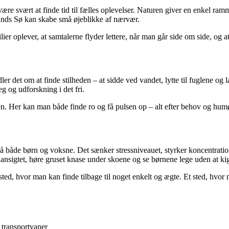
t være svært at finde tid til fælles oplevelser. Naturen giver en enkel 
Sunds Sø kan skabe små øjeblikke af nærvær.
 oplever, at samtalerne flyder lettere, når man går side om side, og at
 det om at finde stilheden – at sidde ved vandet, lytte til fuglene og la
g og udforskning i det fri.
lien. Her kan man både finde ro og få pulsen op – alt efter behov og hum
 på både børn og voksne. Det sænker stressniveauet, styrker koncentratio
nsigtet, høre gruset knase under skoene og se børnene lege uden at kig
t sted, hvor man kan finde tilbage til noget enkelt og ægte. Et sted, h
 transportvaner