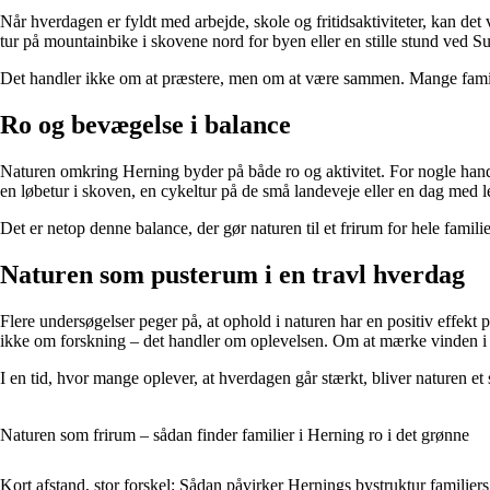
Når hverdagen er fyldt med arbejde, skole og fritidsaktiviteter, kan de
tur på mountainbike i skovene nord for byen eller en stille stund ved 
Det handler ikke om at præstere, men om at være sammen. Mange familier
Ro og bevægelse i balance
Naturen omkring Herning byder på både ro og aktivitet. For nogle handler
en løbetur i skoven, en cykeltur på de små landeveje eller en dag med le
Det er netop denne balance, der gør naturen til et frirum for hele fami
Naturen som pusterum i en travl hverdag
Flere undersøgelser peger på, at ophold i naturen har en positiv effekt
ikke om forskning – det handler om oplevelsen. Om at mærke vinden i a
I en tid, hvor mange oplever, at hverdagen går stærkt, bliver naturen e
Naturen som frirum – sådan finder familier i Herning ro i det grønne
Kort afstand, stor forskel: Sådan påvirker Hernings bystruktur familiers