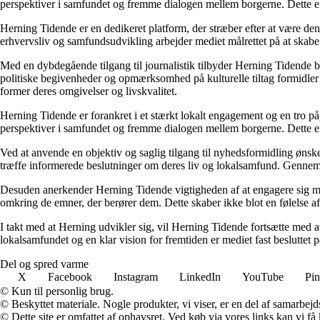
perspektiver i samfundet og fremme dialogen mellem borgerne. Dette engage
Herning Tidende er en dedikeret platform, der stræber efter at være den
erhvervsliv og samfundsudvikling arbejder mediet målrettet på at skabe 
Med en dybdegående tilgang til journalistik tilbyder Herning Tidende 
politiske begivenheder og opmærksomhed på kulturelle tiltag formidler 
former deres omgivelser og livskvalitet.
Herning Tidende er forankret i et stærkt lokalt engagement og en tro på,
perspektiver i samfundet og fremme dialogen mellem borgerne. Dette engage
Ved at anvende en objektiv og saglig tilgang til nyhedsformidling ønske
træffe informerede beslutninger om deres liv og lokalsamfund. Gennem e
Desuden anerkender Herning Tidende vigtigheden af at engagere sig med
omkring de emner, der berører dem. Dette skaber ikke blot en følelse af
I takt med at Herning udvikler sig, vil Herning Tidende fortsætte med 
lokalsamfundet og en klar vision for fremtiden er mediet fast besluttet p
Del og spred varme
X
Facebook
Instagram
LinkedIn
YouTube
Pin
© Kun til personlig brug.
© Beskyttet materiale. Nogle produkter, vi viser, er en del af samarbejd
© Dette site er omfattet af ophavsret. Ved køb via vores links kan vi 