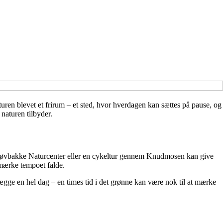
uren blevet et frirum – et sted, hvor hverdagen kan sættes på pause, og
naturen tilbyder.
i Løvbakke Naturcenter eller en cykeltur gennem Knudmosen kan give
 mærke tempoet falde.
gge en hel dag – en times tid i det grønne kan være nok til at mærke