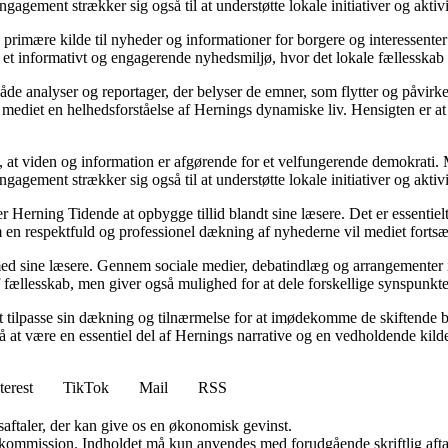
ment strækker sig også til at understøtte lokale initiativer og aktivitet
 primære kilde til nyheder og informationer for borgere og interessenter
et informativt og engagerende nyhedsmiljø, hvor det lokale fællesskab k
både analyser og reportager, der belyser de emner, som flytter og påv
mediet en helhedsforståelse af Hernings dynamiske liv. Hensigten er at 
 at viden og information er afgørende for et velfungerende demokrati. Me
ment strækker sig også til at understøtte lokale initiativer og aktivitet
r Herning Tidende at opbygge tillid blandt sine læsere. Det er essentiel
n respektfuld og professionel dækning af nyhederne vil mediet fortsætt
 sine læsere. Gennem sociale medier, debatindlæg og arrangementer invi
 fællesskab, men giver også mulighed for at dele forskellige synspunkte
at tilpasse sin dækning og tilnærmelse for at imødekomme de skiftende 
å at være en essentiel del af Hernings narrative og en vedholdende kilde 
terest
TikTok
Mail
RSS
saftaler, der kan give os en økonomisk gevinst.
få kommission. Indholdet må kun anvendes med forudgående skriftlig afta